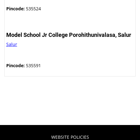
Pincode:
535524
Model School Jr College Porohithunivalasa, Salur
Salur
Pincode:
535591
WEBSITE POLICIES